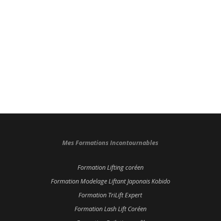
Mes Formations Incontournables
Formation Lifting coréen
Formation Modelage Liftant Japonais Kobido
Formation TriLift Expert
Formation Lash Lift Coréen