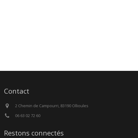
Contact
2 Chemin de Campourri, 83190 Ollioules
06 63 02 72 60
Restons connectés