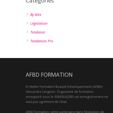
Catégories
By Alex
Législation
Tendance
Tendances Pro
AFBD FORMATION
EI Atelier Formation Beauté Développement (AFBD)-
Alexandra Langevin. Organisme de formation
enregistré sous le 93830542083 cet enregistrement ne
vaut pas agrément de l'état.
AFBD formation, votre partenaire dans l’évolution de