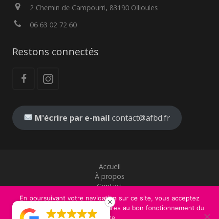
2 Chemin de Campourri, 83190 Ollioules
06 63 02 72 60
Restons connectés
M'écrire par e-mail
contact@afbd.fr
Accueil
À propos
Contact
Mentions légales
En poursuivant votre navigation sur ce site, vous acceptez
CGV
l'utilisation de cookies nécessaires au bon fonctionnement du
site