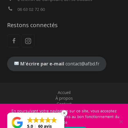
06 63 02 72 60
Restons connectés
M'écrire par e-mail
contact@afbd.fr
Accueil
À propos
Contact
Mentions légales
En poursuivant votre navigation sur ce site, vous acceptez
CGV
l'utilisation de cookies nécessaires au bon fonctionnement du
site
© 2017 Tous droits réservés. Création graphique
Guillaume
5.0
60 avis