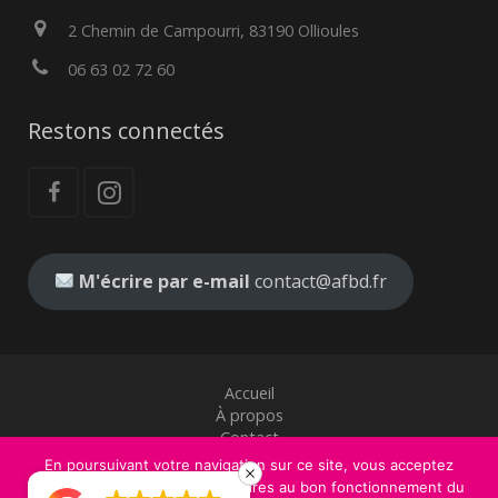
2 Chemin de Campourri, 83190 Ollioules
06 63 02 72 60
Restons connectés
M'écrire par e-mail
contact@afbd.fr
Accueil
À propos
Contact
Mentions légales
En poursuivant votre navigation sur ce site, vous acceptez
CGV
l'utilisation de cookies nécessaires au bon fonctionnement du