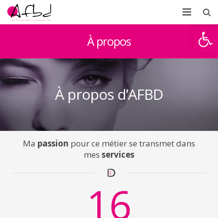
Ouvrir la
Accueil
À propos
À propos
Formations
À propos d’AFBD
Témoignages
Partenaires d’AFBD
Ma
passion
pour ce métier se transmet dans
News
mes
services
Contact
16