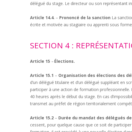
délégué du stage. Le directeur ou son représentant ind
Article 14.4
. –
Prononcé de la sanction
La sanction
écrite et motivée au stagiaire ou apprenti sous for
SECTION 4 : REPRÉSENTAT
Article 15
–
Élections.
Article 15.1
–
Organisation des élections des dé
d’un délégué titulaire et d’un délégué suppléant en sc
participer à une action de formation professionnelle. 
40 heures après le début du stage. En cas d’impossibi
transmet au préfet de région territorialement compét
Article 15.2
–
Durée du mandat des délégués des
cessent, pour quelque cause que ce soit de participer à
formation, il est procédé à une nouvelle élection dan