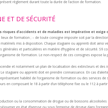
présent règlement durant toute la durée de l’action de formation.
NE ET DE SÉCURITÉ
 risques d’accidents et de maladies est impérative et exige 
s lieux de formation ; – de toute consigne imposée soit par la directi
tériels mis à disposition. Chaque stagiaire ou apprenti doit ainsi veil
s générales et particulières en matière d’hygiène et de sécurité. S’i
 l’organisme de formation. Le non-respect de ces consignes expose la p
cendie et notamment un plan de localisation des extincteurs et des i
. Le stagiaire ou apprenti doit en prendre connaissance. En cas d’alerte
 représentant habilité de l’organisme de formation ou des services de
rs en composant le 18 à partir d’un téléphone fixe ou le 112 à partir
roduction ou la consommation de drogue ou de boissons alcoolisées da
e séjourner en état d’ivresse ou sous l’emprise de drogue dans l’organ