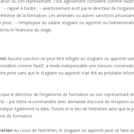
ation ou son représentant. Tout agissement considéré comme fautif po
es : – rappel à l’ordre ; – avertissement écrit par le directeur de l’org
définitive de la formation. Les amendes ou autres sanctions pécuniair
rise : – l’employeur du salarié stagiaire ou apprenti ou l’administrati
t/ou le financeur du stage.
nti
Aucune sanction ne peut être infligée au stagiaire ou apprenti sans
 considéré comme fautif, a rendu indispensable une mesure conservato
tre prise sans que le stagiaire ou apprenti n’ait été au préalable info
sque le directeur de l’organisme de formation ou son représentant env
renti – par lettre recommandée avec demande d’accusé de réception ou 
ndique également la date, l’heure et le lieu de l’entretien ainsi que la 
isme de formation.
retien
Au cours de l’entretien, le stagiaire ou apprenti peut se faire