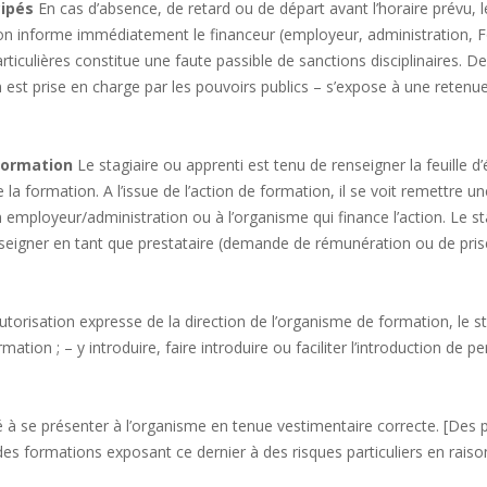
cipés
En cas d’absence, de retard ou de départ avant l’horaire prévu, l
tion informe immédiatement le financeur (employeur, administration, 
ticulières constitue une faute passible de sanctions disciplinaires. 
on est prise en charge par les pouvoirs publics – s’expose à une reten
formation
Le stagiaire ou apprenti est tenu de renseigner la feuill
de la formation. A l’issue de l’action de formation, il se voit remettre 
n employeur/administration ou à l’organisme qui finance l’action. Le st
seigner en tant que prestataire (demande de rémunération ou de prise 
torisation expresse de la direction de l’organisme de formation, le s
mation ; – y introduire, faire introduire ou faciliter l’introduction de
té à se présenter à l’organisme en tenue vestimentaire correcte. [Des 
des formations exposant ce dernier à des risques particuliers en raiso