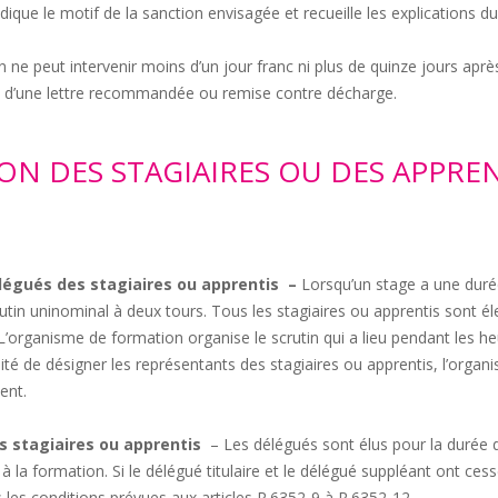
ique le motif de la sanction envisagée et recueille les explications du
 ne peut intervenir moins d’un jour franc ni plus de quinze jours après l
me d’une lettre recommandée ou remise contre décharge.
ION DES STAGIAIRES OU DES APPRE
légués des stagiaires ou apprentis –
Lorsqu’un stage a une durée
rutin uninominal à deux tours. Tous les stagiaires ou apprentis sont él
L’organisme de formation organise le scrutin qui a lieu pendant les he
lité de désigner les représentants des stagiaires ou apprentis, l’orga
ent.
 stagiaires ou apprentis
– Les délégués sont élus pour la durée de
 la formation. Si le délégué titulaire et le délégué suppléant ont cess
s les conditions prévues aux articles R.6352-9 à R.6352-12.