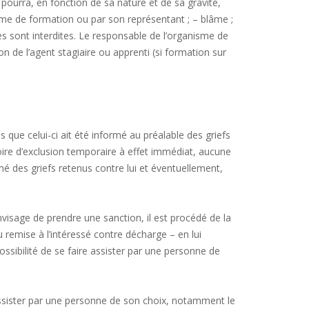
urra, en fonction de sa nature et de sa gravité,
anisme de formation ou par son représentant ; – blâme ;
es sont interdites. Le responsable de l’organisme de
on de l’agent stagiaire ou apprenti (si formation sur
 que celui-ci ait été informé au préalable des griefs
ire d’exclusion temporaire à effet immédiat, aucune
rmé des griefs retenus contre lui et éventuellement,
isage de prendre une sanction, il est procédé de la
remise à l’intéressé contre décharge – en lui
possibilité de se faire assister par une personne de
 assister par une personne de son choix, notamment le