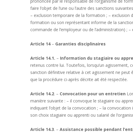
prononcée par le responsable de l’organisme de form
faire l’objet de l’une ou l’autre des sanctions suivant
– exclusion temporaire de la formation ; – exclusion 
formation ou son représentant informe de la sanction p
commande de l’employeur ou de l’administration) ; – e
Article 14
–
Garanties disciplinaires
Article 14.1.
–
Information du stagiaire ou appre
retenus contre lui. Toutefois, lorsqu’un agissement,
sanction définitive relative à cet agissement ne peut ê
que la procédure ci-après décrite ait été respectée.
Article 14.2
. –
Convocation pour un entretien
Lor
manière suivante : – il convoque le stagiaire ou app
indiquant l’objet de la convocation ; – la convocation i
son choix stagiaire ou apprenti ou salarié de l’organ
Article 14.3
. –
Assistance possible pendant l’ent