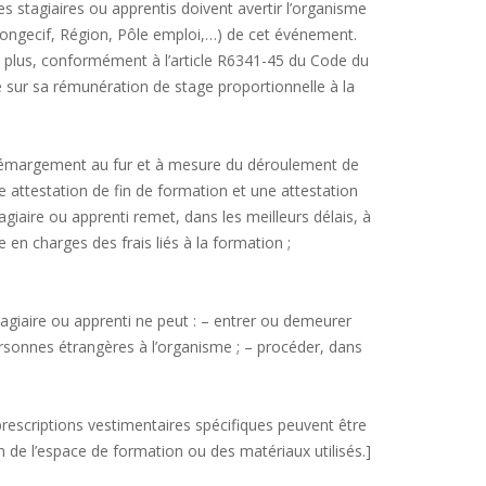
es stagiaires ou apprentis doivent avertir l’organisme
Fongecif, Région, Pôle emploi,…) de cet événement.
De plus, conformément à l’article R6341-45 du Code du
ue sur sa rémunération de stage proportionnelle à la
e d’émargement au fur et à mesure du déroulement de
une attestation de fin de formation et une attestation
agiaire ou apprenti remet, dans les meilleurs délais, à
en charges des frais liés à la formation ;
tagiaire ou apprenti ne peut : – entrer ou demeurer
 personnes étrangères à l’organisme ; – procéder, dans
prescriptions vestimentaires spécifiques peuvent être
n de l’espace de formation ou des matériaux utilisés.]