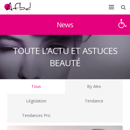
Ouvrir la
Accueil
News
À propos
Formations
TOUTE L’ACTU ET ASTUCES
BEAUTÉ
Témoignages
Partenaires d’AFBD
Tous
By Alex
News
Contact
Législation
Tendance
Tendances Pro