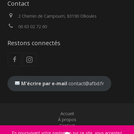
Contact
2 Chemin de Campourri, 83190 Ollioules
06 63 02 72 60
Restons connectés
M'écrire par e-mail
contact@afbd.fr
Accueil
À propos
Contact
Mentions légales
En poursuivant votre navigation sur ce site, vous acceptez