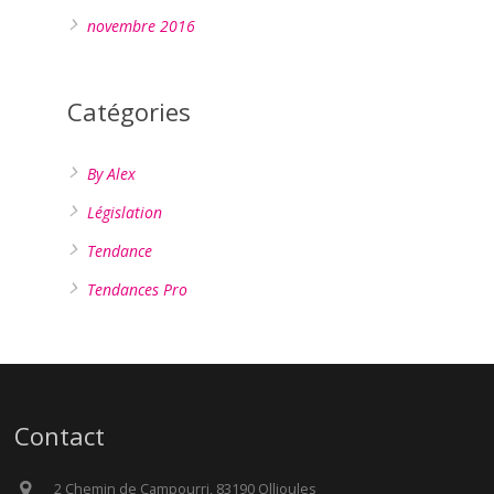
novembre 2016
Catégories
By Alex
Législation
Tendance
Tendances Pro
Contact
2 Chemin de Campourri, 83190 Ollioules