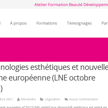
Atelier Formation Beauté Développem
l
À propos
Formations
Témoignages
Par
nologies esthétiques et nouvell
e européenne (LNE octobre
)
bre 2021
Alexandra
Législation
Aucun commentaire
ent européen n°2017/745 relatif aux dispositifs médicaux est entré en