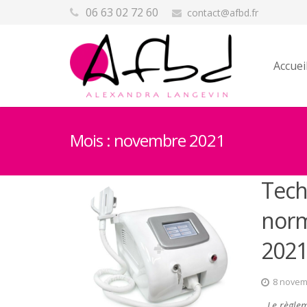
06 63 02 72 60
contact@afbd.fr
Accuei
Mois :
novembre 2021
Tech
norm
2021
8 novem
Le règlem