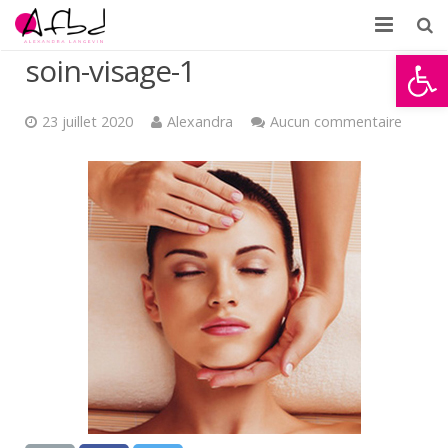
Ouvrir la
soin-visage-1
Accueil
À propos
23 juillet 2020
Alexandra
Aucun commentaire
Formations
Témoignages
Partenaires d’AFBD
News
Contact