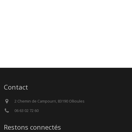
Contact
2 Chemin de Campourri, 83190 Ollioules
06 63 02 72 60
Restons connectés