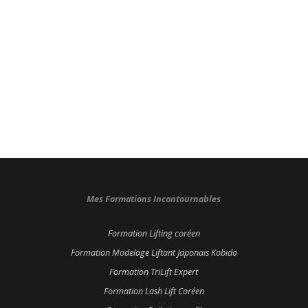
Mes Formations Incontournables
Formation Lifting coréen
Formation Modelage Liftant Japonais Kobido
Formation TriLift Expert
Formation Lash Lift Coréen