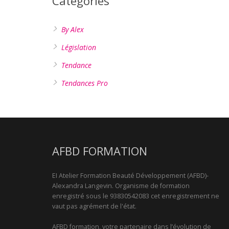
Catégories
By Alex
Législation
Tendance
Tendances Pro
AFBD FORMATION
EI Atelier Formation Beauté Développement (AFBD)-
Alexandra Langevin. Organisme de formation
enregistré sous le 93830542083 cet enregistrement ne
vaut pas agrément de l'état.
AFBD formation, votre partenaire dans l’évolution de