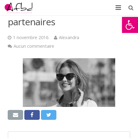
Ouvrir la
partenaires
Accueil
À propos
1 novembre 2016
Alexandra
Aucun commentaire
Formations
Témoignages
Partenaires d’AFBD
News
Contact