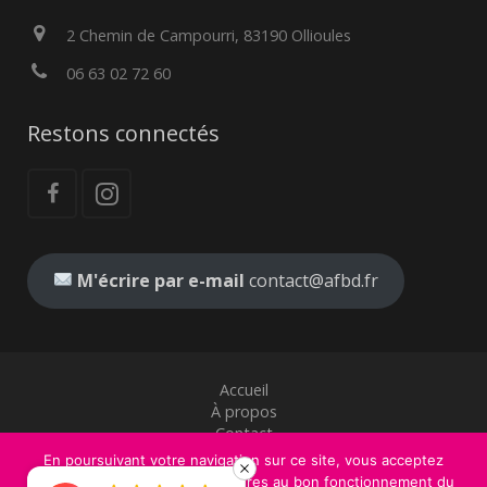
2 Chemin de Campourri, 83190 Ollioules
06 63 02 72 60
Restons connectés
M'écrire par e-mail
contact@afbd.fr
Accueil
À propos
Contact
Mentions légales
En poursuivant votre navigation sur ce site, vous acceptez
CGV
l'utilisation de cookies nécessaires au bon fonctionnement du