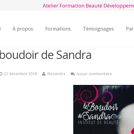
Atelier Formation Beauté Développem
l
À propos
Formations
Témoignages
Par
boudoir de Sandra
22 décembre 2018
Alexandra
Aucun commentaire