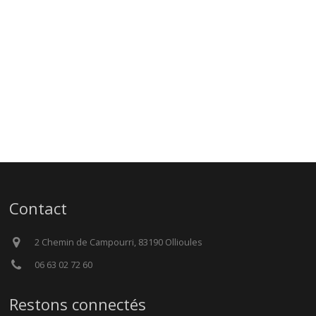
Contact
2 Chemin de Campourri, 83190 Ollioules
06 63 02 72 60
Restons connectés