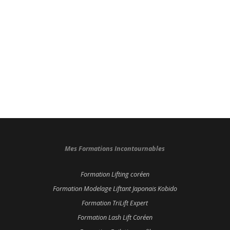
Mes Formations Incontournables
Formation Lifting coréen
Formation Modelage Liftant Japonais Kobido
Formation TriLift Expert
Formation Lash Lift Coréen