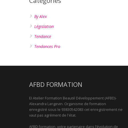
Catégories
By Alex
Législation
Tendance
Tendances Pro
AFBD FORMATION
EI Atelier Formation Beauté Développement (AFBD)-
Alexandra Langevin. Organisme de formation
enregistré sous le 93830542083 cet enregistrement ne
vaut pas agrément de l'état.
AFBD formation, votre partenaire dans l’évolution de