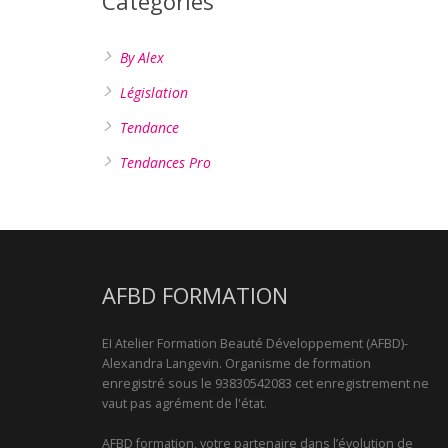
Catégories
By Alex
Législation
Tendance
Tendances Pro
AFBD FORMATION
EI Atelier Formation Beauté Développement (AFBD)-
Alexandra Langevin. Organisme de formation
enregistré sous le 93830542083 cet enregistrement ne
vaut pas agrément de l'état.
AFBD formation, votre partenaire dans l’évolution de