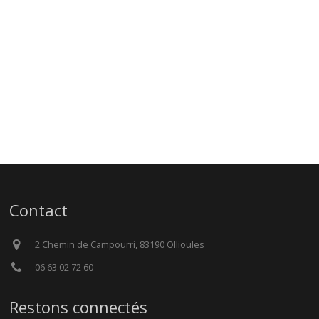
Contact
2 Chemin de Campourri, 83190 Ollioules
06 63 02 72 60
Restons connectés