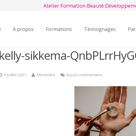
Atelier Formation Beauté Développem
l
À propos
Formations
Témoignages
Par
kelly-sikkema-QnbPLrrHyG
9 juillet 2021
Alexandra
Aucun commentaire