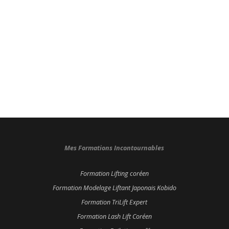
Mes Formations Incontournables
Formation Lifting coréen
Formation Modelage Liftant Japonais Kobido
Formation TriLift Expert
Formation Lash Lift Coréen