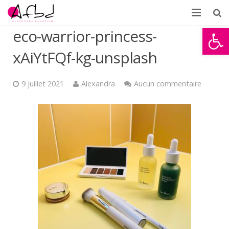
Ouvrir la
eco-warrior-princess-
Accueil
xAiYtFQf-kg-unsplash
À propos
Formations
9 juillet 2021
Alexandra
Aucun commentaire
Témoignages
Partenaires d’AFBD
News
Contact