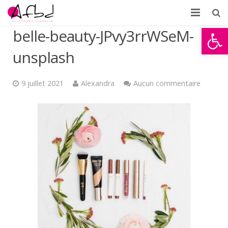
Ouvrir la
belle-beauty-JPvy3rrWSeM-
Accueil
unsplash
À propos
Formations
9 juillet 2021
Alexandra
Aucun commentaire
Témoignages
Partenaires d’AFBD
News
Contact