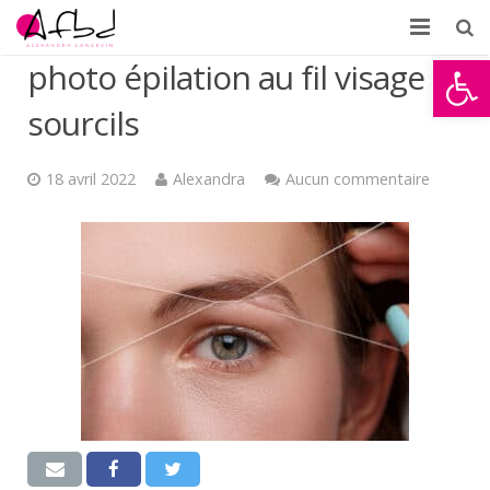
Ouvrir la
photo épilation au fil visage et
Accueil
sourcils
À propos
Formations
18 avril 2022
Alexandra
Aucun commentaire
Témoignages
Partenaires d’AFBD
News
Contact