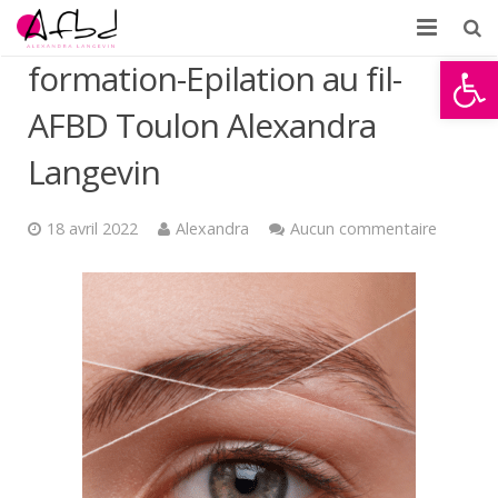
Ouvrir la
formation-Epilation au fil-
Accueil
AFBD Toulon Alexandra
À propos
Langevin
Formations
18 avril 2022
Alexandra
Aucun commentaire
Témoignages
Partenaires d’AFBD
News
Contact