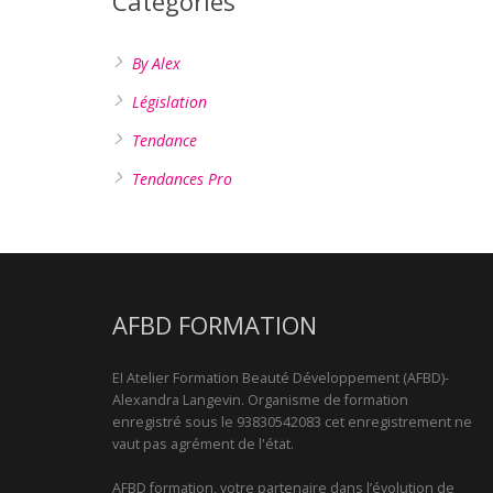
Catégories
By Alex
Législation
Tendance
Tendances Pro
AFBD FORMATION
EI Atelier Formation Beauté Développement (AFBD)-
Alexandra Langevin. Organisme de formation
enregistré sous le 93830542083 cet enregistrement ne
vaut pas agrément de l'état.
AFBD formation, votre partenaire dans l’évolution de