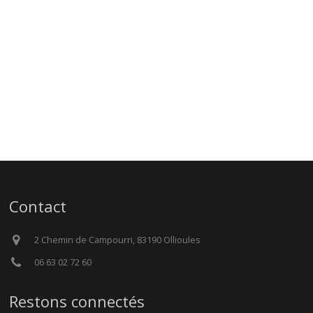
Contact
2 Chemin de Campourri, 83190 Ollioules
06 63 02 72 60
Restons connectés