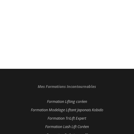
Mes Formations Incontournables
Formation Lifting coréen
Formation Modelage Liftant Japonais Kobido
Formation TriLift Expert
Formation Lash Lift Coréen