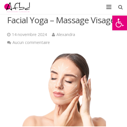
Ouvrir la
Facial Yoga – Massage Visage
Accueil
À propos
14 novembre 2024
Alexandra
Aucun commentaire
Formations
Témoignages
Partenaires d’AFBD
News
Contact