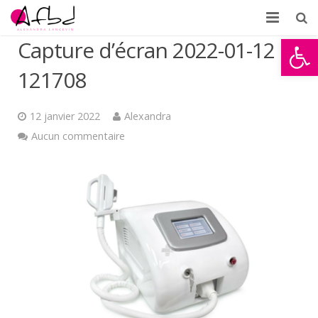
Ouvrir la
Capture d’écran 2022-01-12
Accueil
121708
À propos
Formations
12 janvier 2022
Alexandra
Aucun commentaire
Témoignages
Partenaires d’AFBD
News
Contact