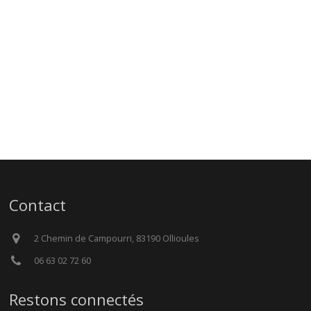
Contact
2 Chemin de Campourri, 83190 Ollioules
06 63 02 72 60
Restons connectés