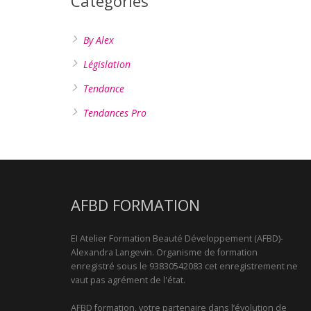
Catégories
By Alex
Législation
Tendance
Tendances Pro
AFBD FORMATION
EI Atelier Formation Beauté Développement (AFBD)-
Alexandra Langevin. Organisme de formation
enregistré sous le 93830542083 cet enregistrement ne
vaut pas agrément de l'état.
AFBD formation, votre partenaire dans l’évolution de