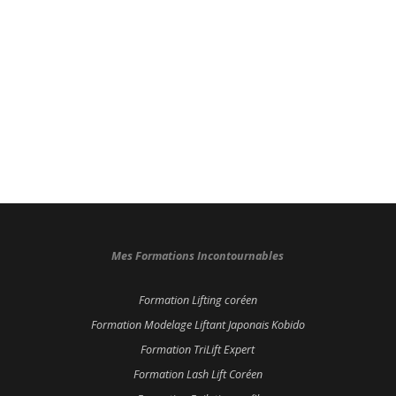
Mes Formations Incontournables
Formation Lifting coréen
Formation Modelage Liftant Japonais Kobido
Formation TriLift Expert
Formation Lash Lift Coréen