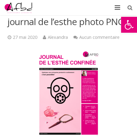
Ouvrir la
journal de l’esthe photo PNG
Accueil
À propos
27 mai 2020
Alexandra
Aucun commentaire
Formations
Témoignages
Partenaires d’AFBD
News
Contact