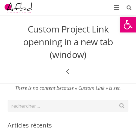
Ouvrir la
Accueil
Custom Project Link
À propos
openning in a new tab
Formations
(window)
Témoignages
Partenaires d’AFBD
There is no content because « Custom Link » is set.
News
Contact
Articles récents